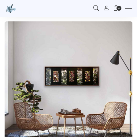
Men
0